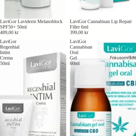
Biology
Trace
LaviGor Laviderm Melanoblock
LaviGor Cannabisan Lip Repair
Mineral
SPF50+ 50ml
Filler 6ml
s
489,00 kr
399,00 kr
LaviGor
LaviGor
Regenhial
Cannabisan
Tegoder
Intim
Oral
Hudplei
Fokusområd
Crema
Gel
50ml
60ml
e
Kosttils
kudd
Kropps
pleie
Hakala
Researc
h