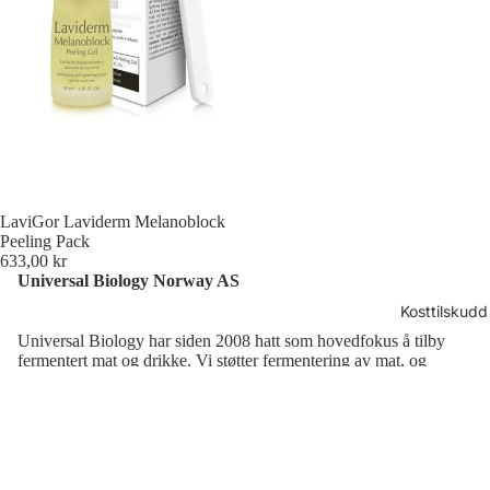
hals og
svelg
Muskler
og ledd
Renhol
d og
hygiene
LaviGor Laviderm Melanoblock
Øyne
Peeling Pack
633,00 kr
Universal Biology Norway AS
Kosttilskudd
Universal Biology har siden 2008 hatt som hovedfokus å tilby
fermentert mat og drikke. Vi støtter fermentering av mat, og
mener at dette hører hjemme i et sunt og variert kosthold.
© 2026 Universal Biology Norway AS
Om oss