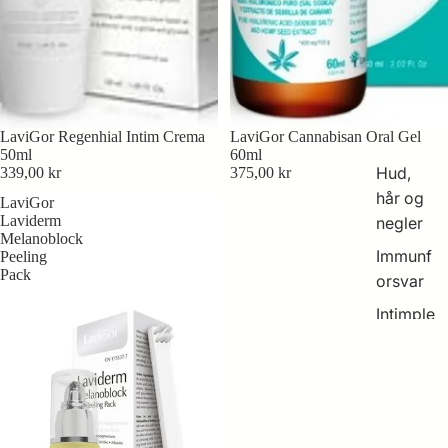
Symbioc
euticals
Symbio
kosmeti
LaviGor Regenhial Intim Crema
LaviGor Cannabisan Oral Gel
kk og
50ml
60ml
kosttils
Hud,
339,00 kr
375,00 kr
kudd
hår og
LaviGor
Laviderm
Symbio
negler
Melanoblock
Harmon
Immunf
Peeling
izer
Pack
orsvar
utstyr
Intimple
ie
Mage
og tarm
Munn,