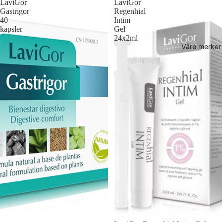
LaviGor
LaviGor
Gastrigor
Regenhial
40
Intim
kapsler
Gel
24x2ml
Våre merker