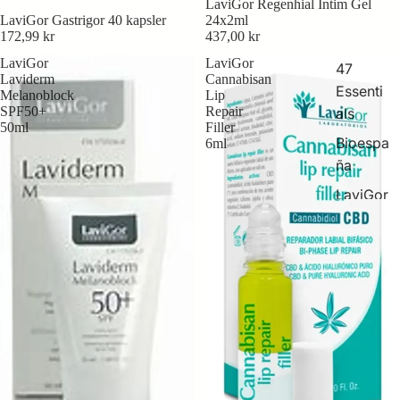
LaviGor Regenhial Intim Gel
LaviGor Gastrigor 40 kapsler
24x2ml
172,99 kr
437,00 kr
LaviGor
LaviGor
47
Laviderm
Cannabisan
Essenti
Melanoblock
Lip
SPF50+
Repair
als
50ml
Filler
Bioespa
6ml
ña
LaviGor
ONC
Dermol
ogy
All
Friends
Animal
Univers
al