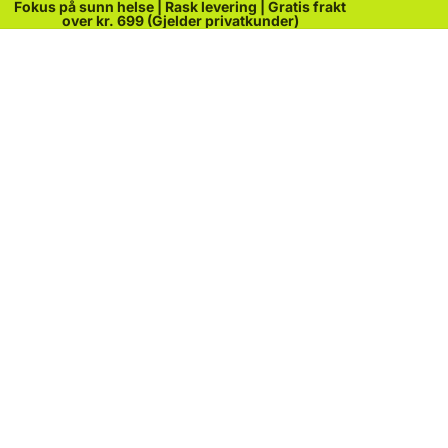
Fokus på sunn helse | Rask levering | Gratis frakt
over kr. 699 (Gjelder privatkunder)