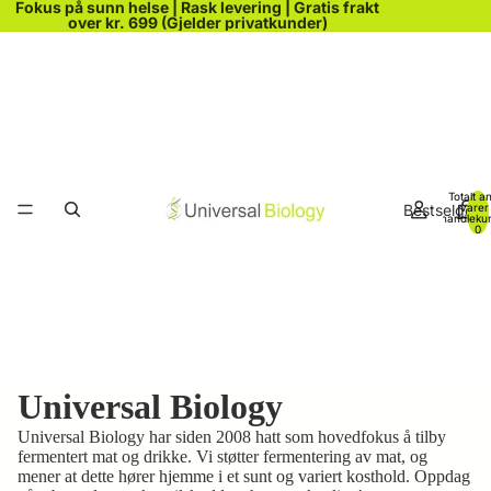
Fokus på sunn helse | Rask levering | Gratis frakt
over kr. 699 (Gjelder privatkunder)
Totalt an
Bestselgere
varer 
handleku
0
Universal Biology
Universal Biology har siden 2008 hatt som hovedfokus å tilby
fermentert mat og drikke. Vi støtter fermentering av mat, og
mener at dette hører hjemme i et sunt og variert kosthold. Oppdag