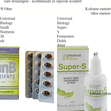
våre bestselgere - kosttilskudd av høyeste kvalitet!
Filter
Kolonne-rutenet
Våre merker
Universal
Universal
Biology
Biology
SunB
Super-
Nutrients
S
30
Fermentert
stk
Drikk
40ml
47
Essenti
als
Bioespa
ña
LaviGor
Fokusområd
ONC
Dermol
ogy