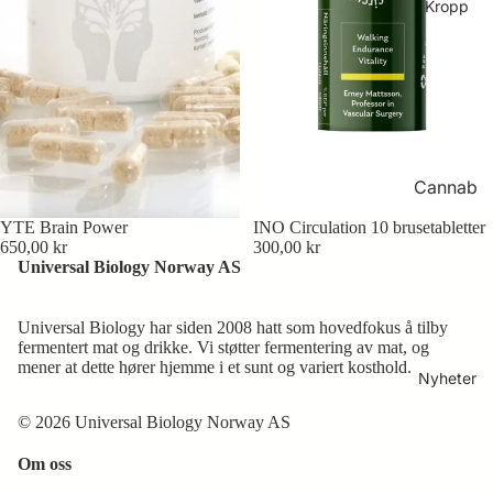
Kropp
og
ampulle
r
Ansikts
krem
Øyne
Cannab
og
idol
lepper
YTE Brain Power
INO Circulation 10 brusetabletter
650,00 kr
300,00 kr
Dusj og
Solbesk
Universal Biology Norway AS
bad
yttelse
og
Hånd-
Universal Biology har siden 2008 hatt som hovedfokus å tilby
make-
og
fermentert mat og drikke. Vi støtter fermentering av mat, og
mener at dette hører hjemme i et sunt og variert kosthold.
up
fotpleie
Nyheter
Kropps
© 2026 Universal Biology Norway AS
krem
og oljer
Om oss