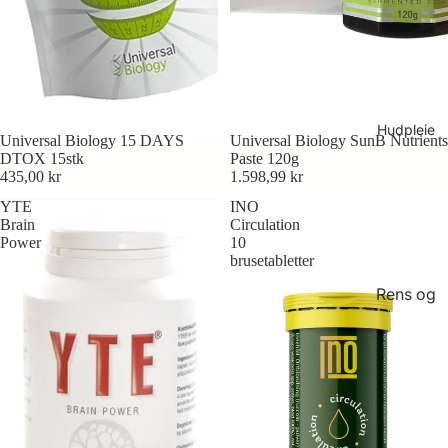
og ledd
pleie
spormi
Renhol
neraler
d og
Hakala
Vitamin
hygiene
Researc
er og
h
Øyne
mineral
Hudpleie
Universal Biology 15 DAYS
Universal Biology SunB Nutrients
er
DTOX 15stk
Paste 120g
Symbioc
435,00 kr
1.598,99 kr
Ferment
euticals
YTE
INO
ert
Brain
Circulation
Symbio
superfo
Power
10
kosmeti
od
brusetabletter
kk og
Rens og
kosttils
tonere
kudd
Peeling
Symbio
og
Harmon
masker
izer
Serum
utstyr