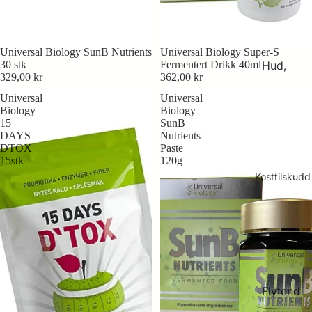
All
Friends
Universal Biology SunB Nutrients
Universal Biology Super-S
Animal
Hud,
30 stk
Fermentert Drikk 40ml
Univers
329,00 kr
362,00 kr
hår og
al
Universal
Universal
negler
Biology
Biology
Biology
Immunf
15
SunB
Trace
DAYS
Nutrients
orsvar
DTOX
Paste
Mineral
15stk
120g
Intimple
s
Kosttilskudd
ie
Mage
Tegoder
og tarm
Hudplei
Munn,
e
hals og
Kosttils
svelg
kudd
Flytend
Muskler
Kropps
e