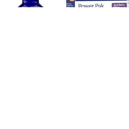
Trace Minerals Ionisk Krom 55
Trace Minerals Power Pak Acai
mcg
Berry
399,00 kr
369,00 kr
Trace
Trace
Minerals
Minerals
Flytende
Magnesium
Ionisk
Glycinate
Sink
Powder