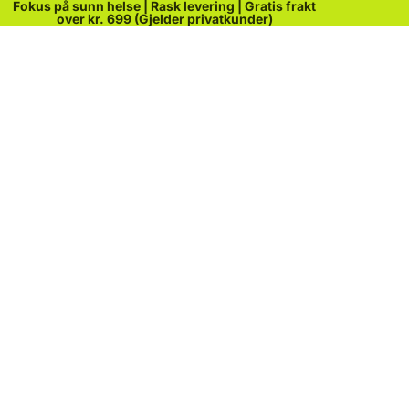
Fokus på sunn helse | Rask levering | Gratis frakt
over kr. 699 (Gjelder privatkunder)