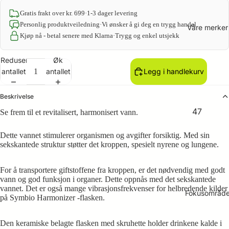
Gratis frakt over kr. 699
·
1-3 dager levering
Personlig produktveiledning
·
Vi ønsker å gi deg en trygg handel
Våre merker
Kjøp nå - betal senere med Klarna
·
Trygg og enkel utsjekk
Reduser
Øk
antallet
antallet
Legg i handlekurv
Beskrivelse
47
Se frem til et revitalisert, harmonisert vann.
Essenti
Dette vannet stimulerer organismen og avgifter forsiktig. Med sin
als
sekskantede struktur støtter det kroppen, spesielt nyrene og lungene.
Bioespa
ña
For å transportere giftstoffene fra kroppen, er det nødvendig med godt
vann og god funksjon i organer. Dette oppnås med det sekskantede
LaviGor
vannet. Det er også mange vibrasjonsfrekvenser for helbredende kilder
Fokusområd
på Symbio Harmonizer -flasken.
ONC
Dermol
Den keramiske belagte flasken med skruhette holder drinkene kalde i
ogy