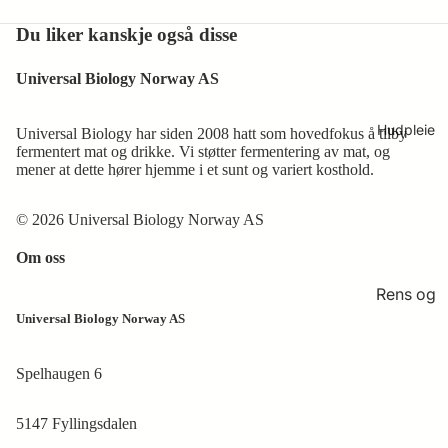
og ledd
pleie
spormi
Du liker kanskje også disse
Renhol
neraler
d og
Hakala
Vitamin
Universal Biology Norway AS
hygiene
Researc
er og
h
Øyne
mineral
Hudpleie
Universal Biology har siden 2008 hatt som hovedfokus å tilby
er
fermentert mat og drikke. Vi støtter fermentering av mat, og
mener at dette hører hjemme i et sunt og variert kosthold.
Symbioc
Ferment
euticals
ert
© 2026 Universal Biology Norway AS
Symbio
superfo
kosmeti
Om oss
od
kk og
Rens og
kosttils
tonere
Universal Biology Norway AS
kudd
Peeling
Symbio
Spelhaugen 6
og
Harmon
masker
izer
5147 Fyllingsdalen
Serum
utstyr