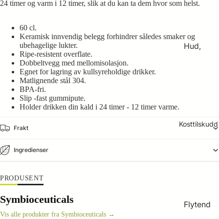
24 timer og varm i 12 timer, slik at du kan ta dem hvor som helst.
All
Friends
60 cl.
Keramisk innvendig belegg forhindrer således smaker og
Animal
Hud,
ubehagelige lukter.
Univers
Ripe-resistent overflate.
hår og
Dobbeltvegg med mellomisolasjon.
al
negler
Egnet for lagring av kullsyreholdige drikker.
Biology
Matlignende stål 304.
Immunf
BPA-fri.
Trace
orsvar
Slip -fast gummipute.
Mineral
Holder drikken din kald i 24 timer - 12 timer varme.
Intimple
s
Kosttilskudd
ie
Frakt
Mage
Tegoder
Ingredienser
og tarm
Hudplei
Munn,
e
PRODUSENT
hals og
Kosttils
svelg
Symbioceuticals
kudd
Flytend
Muskler
Vis alle produkter fra Symbioceuticals →
Kropps
e