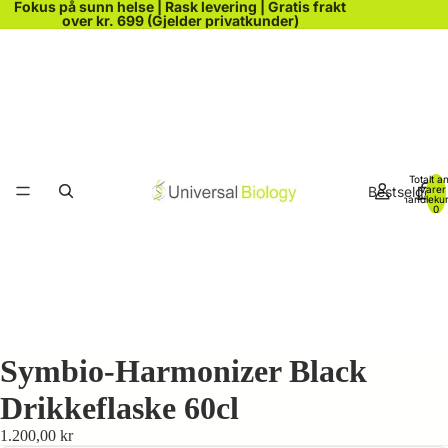
Fokus på sunn helse | Rask levering | Gratis frakt
over kr. 699 (Gjelder privatkunder)
Totalt an
Bestselgere
varer 
handleku
0
Symbio-Harmonizer Black
Drikkeflaske 60cl
1.200,00 kr