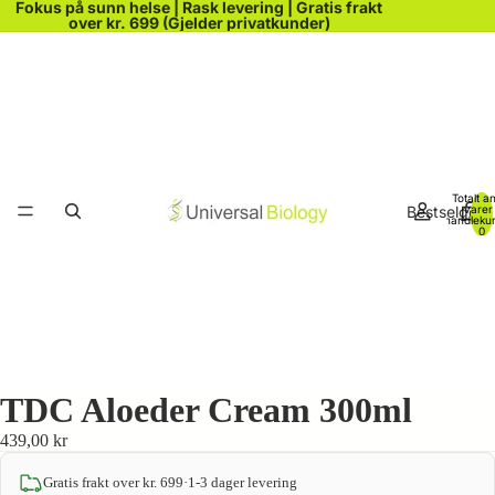
Fokus på sunn helse | Rask levering | Gratis frakt
over kr. 699 (Gjelder privatkunder)
Totalt an
Bestselgere
varer 
handleku
0
TDC Aloeder Cream 300ml
439,00 kr
Gratis frakt over kr. 699
·
1-3 dager levering