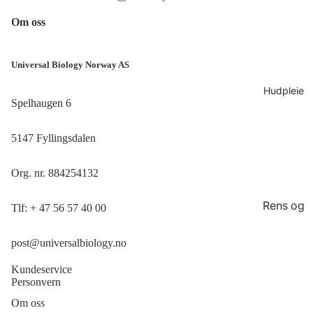
og ledd
pleie
spormi
Om oss
Renhol
neraler
d og
Hakala
Vitamin
hygiene
Universal Biology Norway AS
Researc
er og
h
Øyne
mineral
Hudpleie
Spelhaugen 6
er
Symbioc
Ferment
5147 Fyllingsdalen
euticals
ert
Symbio
superfo
Org. nr. 884254132
kosmeti
od
kk og
Rens og
Tlf:
+ 47 56 57 40 00
kosttils
tonere
kudd
post@universalbiology.no
Peeling
Symbio
og
Kundeservice
Harmon
masker
Personvern
izer
Serum
Om oss
utstyr