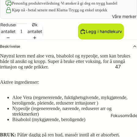
Personlig produktveiledning
·
Vi ønsker å gi deg en trygg handel
Kjøp nå - betal senere med Klarna
·
Trygg og enkel utsjekk
Våre merker
Reduser
Øk
antallet
antallet
Legg i handlekurv
Beskrivelse
Nøytral krem med aloe vera, bisabolol og nypeolje, som kan brukes
både til ansikt og kropp. Super å bruke etter voksing, for å unngå
47
irritasjon og røde prikker.
Essenti
als
Aktive ingredienser:
Bioespa
Aloe Vera (regenererende, fuktighetsgivende, mykgjørende,
ña
beroligende, pleiende, reduserer irritasjoner )
Nypeolje (regenererende, nærende, reduserer arr og
LaviGor
strekkmerker)
Fokusområd
ONC
Bisabolol (mykgjørende, beroligende)
Dermol
ogy
BRUK:
Påfør daglig på ren hud, massér inntil alt er absorbert.