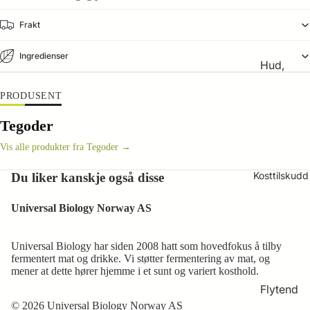
All
Frakt
Friends
Animal
Ingredienser
Hud,
Univers
hår og
al
PRODUSENT
negler
Biology
Immunf
Tegoder
Trace
orsvar
Vis alle produkter fra Tegoder →
Mineral
Intimple
s
Kosttilskudd
Du liker kanskje også disse
ie
Mage
Tegoder
Universal Biology Norway AS
og tarm
Hudplei
Munn,
e
Universal Biology har siden 2008 hatt som hovedfokus å tilby
fermentert mat og drikke. Vi støtter fermentering av mat, og
hals og
Kosttils
mener at dette hører hjemme i et sunt og variert kosthold.
svelg
kudd
Flytend
Muskler
Kropps
e
© 2026 Universal Biology Norway AS